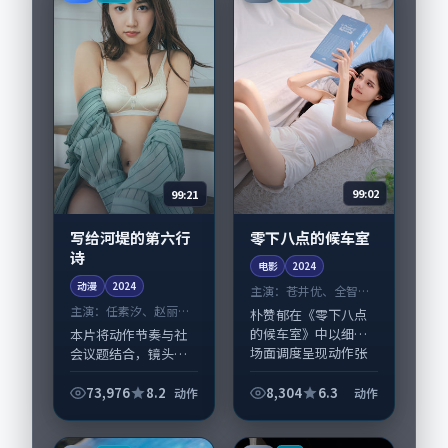
作协同，2024-...
99:21
99:02
写给河堤的第六行
零下八点的候车室
诗
电影
2024
动漫
2024
主演：
苍井优、全智贤
等
主演：
任素汐、赵丽颖
朴赞郁在《零下八点
等
的候车室》中以细腻
本片将动作节奏与社
场面调度呈现动作张
会议题结合，镜头语
力，苍井优、全智贤
言克制而有后劲。
领衔的表演层次丰
《写给河堤的第六行
73,976
8.2
8,304
6.3
动作
动作
富。影片拍摄及后期
诗》由文牧野掌舵，
主要在中国大陆完成
任素汐、赵丽颖担纲
制作协同，2024-...