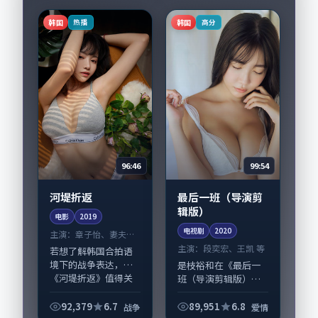
韩国
韩国
热播
高分
96:46
99:54
河堤折返
最后一班（导演剪
辑版）
电影
2019
电视剧
2020
主演：
章子怡、妻夫木
聪 等
主演：
段奕宏、王凯 等
若想了解韩国合拍语
境下的战争表达，
是枝裕和在《最后一
《河堤折返》值得关
班（导演剪辑版）》
注：剧情侧重人物动
中以细腻场面调度呈
机与生活细节的咬
现爱情张力，段奕
92,379
6.7
89,951
6.8
战争
爱情