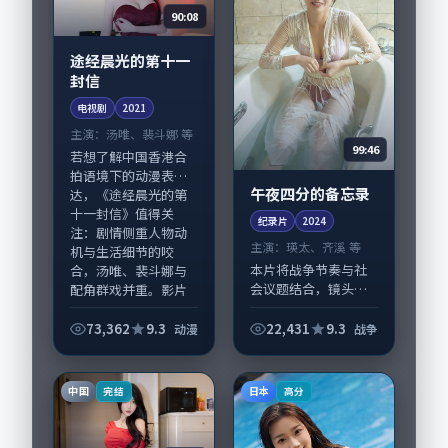
90:08
途经晨光的第十一
封信
电视剧
2021
主演：
汤唯、裴斗娜 等
99:46
若想了解中国香港合
拍语境下的动漫表
午夜四分的备忘录
达，《途经晨光的第
十一封信》值得关
纪录片
2024
注：剧情侧重人物动
主演：
瑛太、齐溪 等
机与生活细节的咬
本片将战争节奏与社
合，汤唯、裴斗娜与
会议题结合，镜头语
配角群戏并重。影片
言克制而有后劲。
202...
《午夜四分的备忘
73,362
9.3
22,431
9.3
动漫
战争
录》由曾国祥掌舵，
瑛太、齐溪担纲主
线；取景与声音设计
中国
日本
完结
高分
凸显中国大陆城市质
感，适...