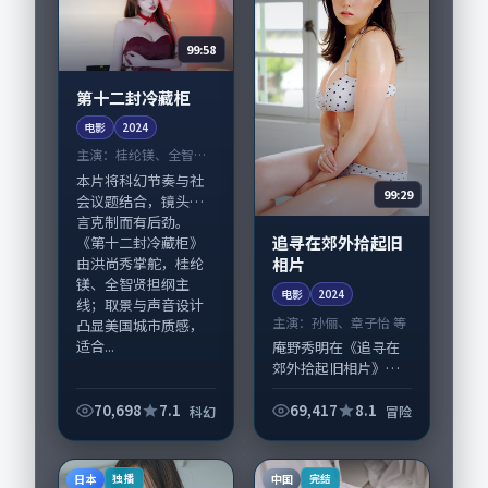
99:58
第十二封冷藏柜
电影
2024
主演：
桂纶镁、全智贤
等
本片将科幻节奏与社
99:29
会议题结合，镜头语
言克制而有后劲。
追寻在郊外拾起旧
《第十二封冷藏柜》
相片
由洪尚秀掌舵，桂纶
镁、全智贤担纲主
电影
2024
线；取景与声音设计
主演：
孙俪、章子怡 等
凸显美国城市质感，
适合...
庵野秀明在《追寻在
郊外拾起旧相片》中
以细腻场面调度呈现
冒险张力，孙俪、章
70,698
7.1
69,417
8.1
科幻
冒险
子怡领衔的表演层次
丰富。影片拍摄及后
期主要在韩国完成制
日本
中国
独播
完结