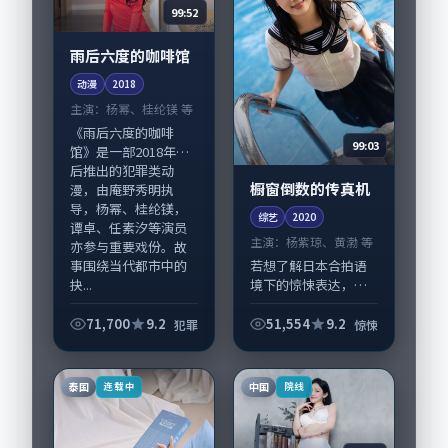
99:52
雨后六度的咖啡馆
动漫
2018
主演：
杨幂、桂纶镁 等
《雨后六度的咖啡
99:03
馆》是一部2018年前
后推出的犯罪类动
橱窗倒数的传真机
漫，由庵野秀明执
导，杨幂、桂纶镁，
综艺
2020
谭卓、任素汐等演员
主演：
杨紫琼、黄渤 等
亦参与重要戏份。故
事围绕当代都市中的
若想了解日本合拍语
抉...
境下的惊悚表达，
《橱窗倒数的传真
机》值得关注：剧情
71,700
9.2
51,554
9.2
犯罪
惊悚
侧重人物动机与生活
细节的咬合，杨紫
琼、黄渤与配角群戏
泰国
中国
连载中
院线
并重。影片2020年面
世...