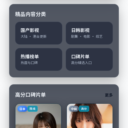
精品内容分类
国产影视
日韩影视
大陆 · 港台更新
剧集 · 电影 · 综艺
热播榜单
口碑片单
热度与口碑
高分精选入口
高分口碑片单
更多
日本
中国
院线
高分