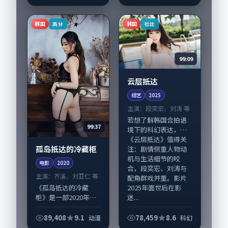
合，章子怡、妻夫木
宏、王凯领衔的表演
聪与配角群戏并重。
层次丰富。影片拍摄
影片2019年面世后
及后期主要在韩国完
韩国
韩国
高分
杜比
在...
成制作协同，2020...
99:09
云层抵达
综艺
2025
主演：
段奕宏、刘涛 等
若想了解韩国合拍语
99:37
境下的科幻表达，
《云层抵达》值得关
孤岛抵达的冷藏柜
注：剧情侧重人物动
机与生活细节的咬
电影
2020
合，段奕宏、刘涛与
主演：
齐溪、刘亚仁 等
配角群戏并重。影片
2025年面世后在影
《孤岛抵达的冷藏
迷...
柜》是一部2020年前
后推出的动漫类电
影，由黑泽清执导，
89,408
9.1
78,459
8.6
动漫
科幻
齐溪、刘亚仁，梁朝