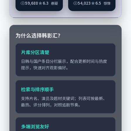
《途经回声的第六行
楼》值得关注：剧情
59,688
6.3
54,023
6.5
悬疑
惊悚
诗》由滨口龙介掌
侧重人物动机与生活
舵，朱一龙、苍井优
细节的咬合，朱一
担纲主线；取景与声
龙、雷佳音与配角群
音设计凸显韩国城市
戏并重。影片2021
质感...
年...
为什么选择韩影汇？
片库分区清楚
日韩与国产条目分栏展示，配合更新时间与热度
提示，快速对齐观影偏好。
检索与排序顺手
支持片名、演员及题材关键词；列表可按最新、
最热、评分排列，对照追剧节奏。
多端浏览友好