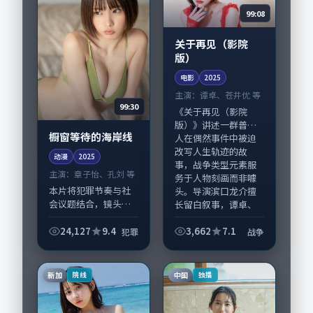
99:08
关于再见（影院
版）
电影
2025
主演：
谭卓、苍井优 等
99:30
《关于再见（影院
版）》讲述一群普通
橱窗等待的海岸线
人在偶然事件中被迫
改写人生轨迹的故
动漫
2025
事，战争类型元素服
主演：
章子怡、孔刘 等
务于人物刻画而非噱
本片将犯罪节奏与社
头。导演滨口龙介擅
会议题结合，镜头语
长留白叙事，谭卓、
言克制而有后劲。
苍井...
《橱窗等待的海岸
24,127
9.4
3,662
7.1
犯罪
战争
线》由陈凯歌掌舵，
章子怡、孔刘担纲主
线；取景与声音设计
新加
中国
院线
独播
凸显日本城市质感，
适合...