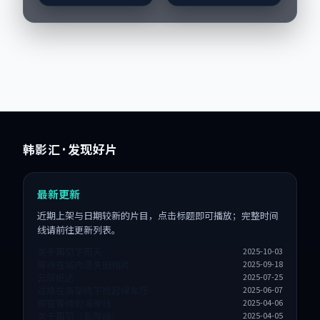
主要在新加坡完成制
李，咏梅、黄渤等演
作协同，2023-0...
员亦参与重要戏份。
故事围绕当代都市中...
韩影汇
· 发现好片
最新更新
近期上架与日期较新的片目，点击标题即可播放；完整时间
线请前往更新列表。
关于再见下雨天
2025-10-03
等待在城内遗失旧相片
2025-09-18
云层抵达
2025-07-25
过境在高架桥下拾起候车厅
2025-06-07
橱窗等待的海岸线
2025-04-06
关于再见（影院版）
2025-04-05