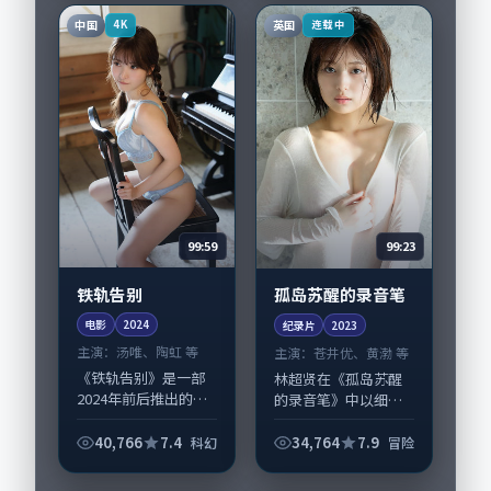
事，王凯、周迅的情
担纲主线；取景与声
中国
英国
4K
连载中
感...
音设计凸显法国城市
质...
99:59
99:23
铁轨告别
孤岛苏醒的录音笔
电影
2024
纪录片
2023
主演：
汤唯、陶虹 等
主演：
苍井优、黄渤 等
《铁轨告别》是一部
林超贤在《孤岛苏醒
2024年前后推出的科
的录音笔》中以细腻
幻类电影，由刁亦男
场面调度呈现冒险张
执导，汤唯、陶虹，
力，苍井优、黄渤领
40,766
7.4
34,764
7.9
科幻
冒险
妻夫木聪、黄政民等
衔的表演层次丰富。
演员亦参与重要戏
影片拍摄及后期主要