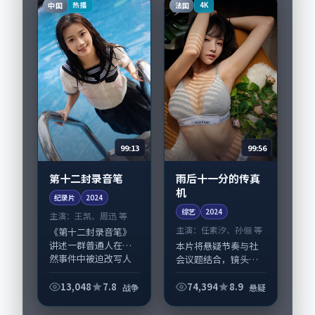
主线；取景与声音设
中国
法国
热播
4K
计凸显日本城市质
感，...
99:13
99:56
第十二封录音笔
雨后十一分的传真
机
纪录片
2024
综艺
2024
主演：
王凯、周迅 等
主演：
任素汐、孙俪 等
《第十二封录音笔》
讲述一群普通人在偶
本片将悬疑节奏与社
然事件中被迫改写人
会议题结合，镜头语
生轨迹的故事，战争
言克制而有后劲。
类型元素服务于人物
《雨后十一分的传真
13,048
7.8
74,394
8.9
战争
悬疑
刻画而非噱头。导演
机》由韦斯·安德森
曾国祥擅长留白叙
掌舵，任素汐、孙俪