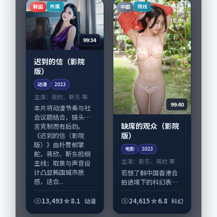
美国完成制作协同，
韩国
中国
热播
院线
2023-11-2...
99:34
迟到的信（影院
版）
动漫
2023
主演：
蒋欣、靳东 等
99:40
本片将动漫节奏与社
会议题结合，镜头语
缺席的观众（影院
言克制而有后劲。
版）
《迟到的信（影院
版）》由朴赞郁掌
电影
2023
舵，蒋欣、靳东担纲
主演：
靳东、蒋欣 等
主线；取景与声音设
计凸显韩国城市质
若想了解中国香港合
感，适合...
拍语境下的科幻表
达，《缺席的观众
（影院版）》值得关
13,493
8.1
24,615
6.8
动漫
科幻
注：剧情侧重人物动