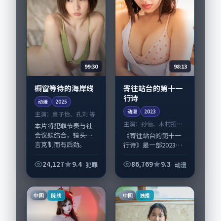
99:30
98:13
橱窗等待的海岸线
寄往站台的第十一
行诗
动漫
2025
动漫
2023
主演：
章子怡、孔刘 等
主演：
孙俪、木村拓哉
本片将犯罪节奏与社
等
会议题结合，镜头语
《寄往站台的第十一
言克制而有后劲。
行诗》是一部2023年
《橱窗等待的海岸
前后推出的动漫类动
线》由陈凯歌掌舵，
漫，由是枝裕和执
24,127
9.4
86,769
9.3
犯罪
动漫
章子怡、孔刘担纲主
导，孙俪、木村拓
线；取景与声音设计
哉，谭卓、段奕宏等
凸显日本城市质感，
演员亦参与重要戏
中国
中国
院线
独播
适合...
份。故事围绕当代都
市...