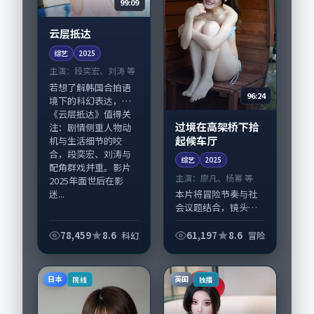
99:09
云层抵达
综艺
2025
主演：
段奕宏、刘涛 等
若想了解韩国合拍语
96:24
境下的科幻表达，
《云层抵达》值得关
过境在高架桥下拾
注：剧情侧重人物动
起候车厅
机与生活细节的咬
合，段奕宏、刘涛与
综艺
2025
配角群戏并重。影片
主演：
廖凡、杨幂 等
2025年面世后在影
迷...
本片将冒险节奏与社
会议题结合，镜头语
言克制而有后劲。
《过境在高架桥下拾
78,459
8.6
61,197
8.6
科幻
冒险
起候车厅》由王小帅
掌舵，廖凡、杨幂担
纲主线；取景与声音
日本
英国
院线
独播
设计凸显美国城市质
感...