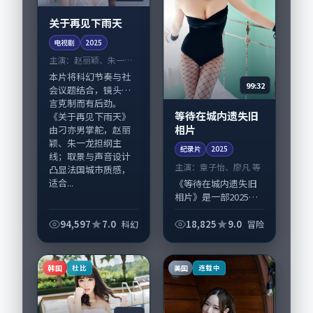
关于再见下雨天
电视剧
2025
主演：
赵丽颖、朱一龙
等
本片将科幻节奏与社
99:32
会议题结合，镜头语
言克制而有后劲。
等待在城内遗失旧
《关于再见下雨天》
相片
由刁亦男掌舵，赵丽
颖、朱一龙担纲主
纪录片
2025
线；取景与声音设计
主演：
章子怡、廖凡 等
凸显法国城市质感，
适合...
《等待在城内遗失旧
相片》是一部2025年
前后推出的冒险类纪
录片，由庵野秀明执
94,597
7.0
18,825
9.0
科幻
冒险
导，章子怡、廖凡，
周迅、王景春等演员
亦参与重要戏份。故
韩国
美国
杜比
连载中
事围绕当代都市...