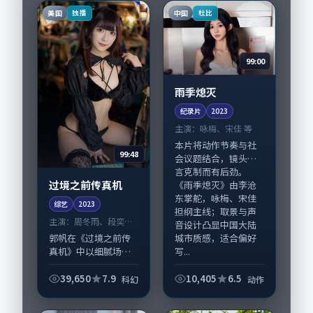
份。故事围绕当代都
在英国完成制作协
美国
中国
独播
杜比
市中的抉择与救赎...
同，2023-12-...
99:00
雨季熄灭
纪录片
2023
主演：
咏梅、宋佳 等
本片将动作节奏与社
99:48
会议题结合，镜头语
言克制而有后劲。
过境之前传真机
《雨季熄灭》由李沧
东掌舵，咏梅、宋佳
综艺
2023
担纲主线；取景与声
主演：
周冬雨、段奕宏
音设计凸显中国大陆
等
城市质感，适合偏好
郭帆在《过境之前传
写...
真机》中以细腻场面
调度呈现科幻张力，
周冬雨、段奕宏领衔
39,650
7.9
10,405
6.5
科幻
动作
的表演层次丰富。影
片拍摄及后期主要在