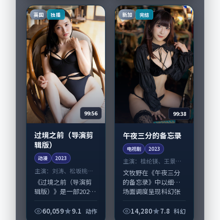
机与生活细节的咬
合，靳东、蒋欣与配
英国
新加
独播
完结
角群戏并重。影片
2023...
99:56
99:38
过境之前（导演剪
午夜三分的备忘录
辑版）
电视剧
2023
动漫
2023
主演：
桂纶镁、王景春
等
主演：
刘涛、松坂桃李
文牧野在《午夜三分
等
的备忘录》中以细腻
《过境之前（导演剪
场面调度呈现科幻张
辑版）》是一部2023
力，桂纶镁、王景春
年前后推出的动作类
领衔的表演层次丰
动漫，由黑泽清执
60,059
9.1
14,280
7.8
动作
科幻
富。影片拍摄及后期
导，刘涛、松坂桃