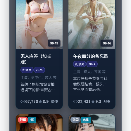
99:49
99:46
无人应答（加长
午夜四分的备忘录
版）
纪录片
2024
纪录片
2025
主演：
瑛太、齐溪 等
主演：
刘亚仁、瑛太 等
本片将战争节奏与社
会议题结合，镜头语
若想了解新加坡合拍
言克制而有后劲。
语境下的惊悚表达，
《午夜四分的备忘
《无人应答（加长
录》由曾国祥掌舵，
版）》值得关注：剧
67,770
8.9
22,431
9.3
惊悚
战争
瑛太、齐溪担纲主
情侧重人物动机与生
线；取景与声音设计
活细节的咬合，刘亚
凸显中国大陆城市质
仁、瑛太与配角群戏
韩国
美国
4K
热播
感，适...
并重。影片2025年...