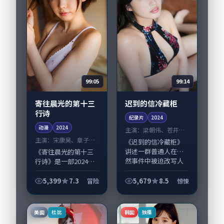
99:05
99:14
寄往晨光的第十三
迟到的信冷藏柜
行诗
纪录片
2024
动漫
2024
主演：
梁朝伟、苍井优
等
主演：
宋康昊、章子怡
《迟到的信冷藏柜》
等
讲述一群普通人在偶
《寄往晨光的第十三
然事件中被迫改写人
行诗》是一部2024年
生轨迹的故事，惊悚
前后推出的冒险类动
类型元素服务于人物
漫，由庵野秀明执
5,399
7.3
5,679
8.5
冒险
惊悚
刻画而非噱头。导演
导，宋康昊、章子
庵野秀明擅长留白叙
怡，齐溪、易烊千玺
事，梁朝伟、苍井优...
等演员亦参与重要戏
美国
韩国
杜比
独播
份。故事围绕当代都...