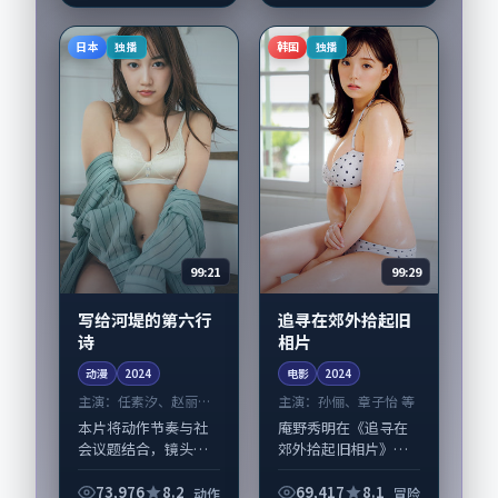
伟、苍井优等演员亦
参与重要戏份。故事
日本
韩国
独播
独播
围绕当代都市中的抉...
99:21
99:29
写给河堤的第六行
追寻在郊外拾起旧
诗
相片
动漫
2024
电影
2024
主演：
任素汐、赵丽颖
主演：
孙俪、章子怡 等
等
本片将动作节奏与社
庵野秀明在《追寻在
会议题结合，镜头语
郊外拾起旧相片》中
言克制而有后劲。
以细腻场面调度呈现
《写给河堤的第六行
冒险张力，孙俪、章
73,976
8.2
69,417
8.1
动作
冒险