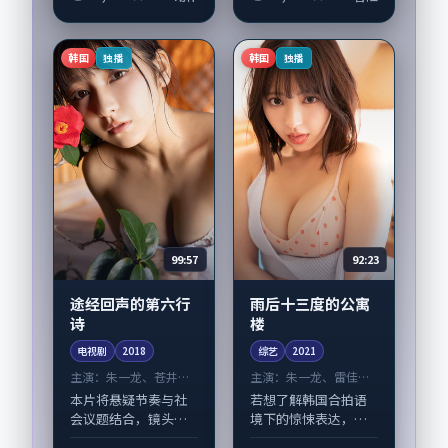
诗》由文牧野掌舵，
子怡领衔的表演层次
任素汐、赵丽颖担纲
丰富。影片拍摄及后
主线；取景与声音设
期主要在韩国完成制
韩国
韩国
独播
独播
计凸显日本城市质
作协同，2024-...
感，...
99:57
92:23
途经回声的第六行
雨后十三度的公寓
诗
楼
电视剧
2018
综艺
2021
主演：
朱一龙、苍井优
主演：
朱一龙、雷佳音
等
等
本片将悬疑节奏与社
若想了解韩国合拍语
会议题结合，镜头语
境下的惊悚表达，
言克制而有后劲。
《雨后十三度的公寓