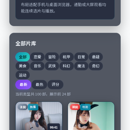
布局适配手机与桌面浏览器，通勤或大屏观看均
能连续选片与播放。
全部片库
全部
恋爱
冒险
机甲
日常
悬疑
美食
音乐
武侠
科幻
魔法
奇幻
运动
最新
最热
评分
当前类型共
100
部，展示前
24
部
法国
韩国
独播
杜比
99:41